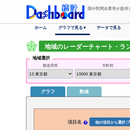
国や民間企業等が提供
ホーム
グラフで見る▼
データで見る
分野
各国へ
都道府県へ
市区町村へ
詳細検索
地域のレーダーチャート・ラ
地域選択
都道府県
市町村
グラフ
数値
項目名
他の項目から選択