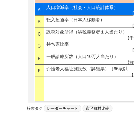
人口増減率（社会・人口統計体系）
Ａ
【
転入超過率（日本人移動者）
Ｂ
【
課税対象所得（納税義務者１人当たり）
Ｃ
【千
持ち家比率
Ｄ
【
一般診療所数（人口10万人当たり）
Ｅ
【施
介護老人福祉施設数（詳細票）（65歳以…
Ｆ
【
検索タグ
レーダーチャート
市区町村比較