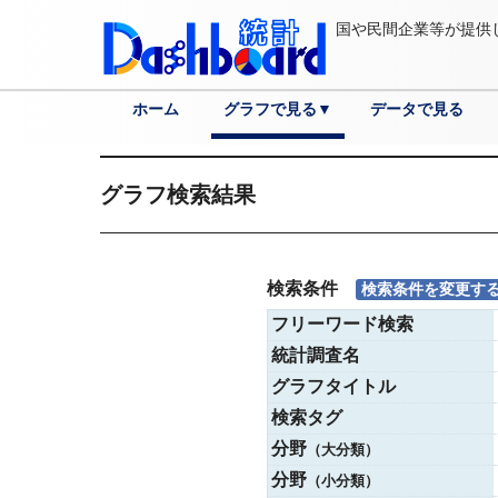
国や民間企業等が提供
ホーム
グラフで見る▼
データで見る
分野
各国へ
都道府県へ
市区町村へ
詳細検索
グラフ検索結果
検索条件
検索条件を変更す
フリーワード検索
統計調査名
グラフタイトル
検索タグ
分野
（大分類）
分野
（小分類）