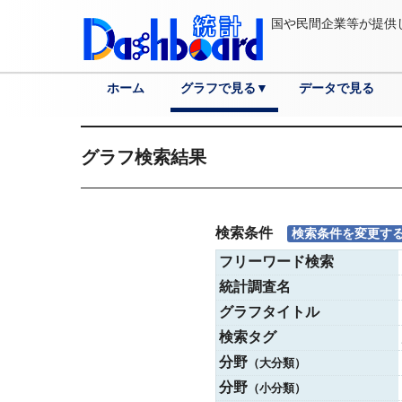
国や民間企業等が提供
ホーム
グラフで見る▼
データで見る
分野
各国へ
都道府県へ
市区町村へ
詳細検索
グラフ検索結果
検索条件
検索条件を変更す
フリーワード検索
統計調査名
グラフタイトル
検索タグ
分野
（大分類）
分野
（小分類）