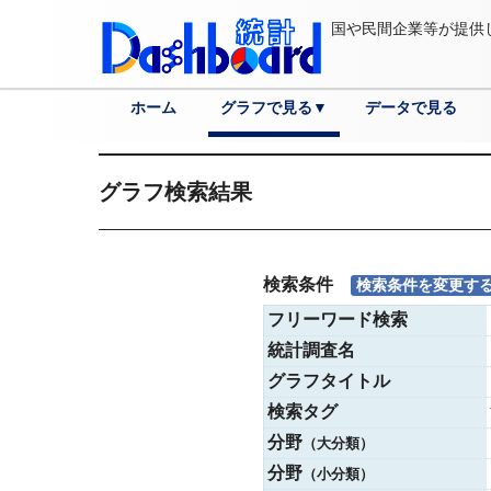
国や民間企業等が提供
ホーム
グラフで見る▼
データで見る
分野
各国へ
都道府県へ
市区町村へ
詳細検索
グラフ検索結果
検索条件
検索条件を変更す
フリーワード検索
統計調査名
グラフタイトル
検索タグ
分野
（大分類）
分野
（小分類）