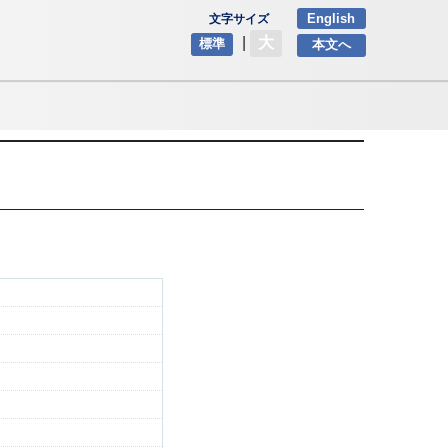
English
文字サイズ
|
大
標準
本文へ