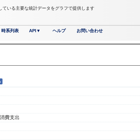
している主要な統計データをグラフで提供します
時系列表
API▼
ヘルプ
お問い合わせ
利用方法
開発者向けサンプル
国土・気象
教育･文化･スポーツ･生活
情報通信・科学技術
その他
労働・賃金
商業・サービス業
エネルギー・水
運輸・観光
司法・安全・環境
住宅・土地・建設
行財政
農林水産業
人口・世帯
鉱工業
国際
社会保障・衛生
企業・家計・経済
る
消費支出