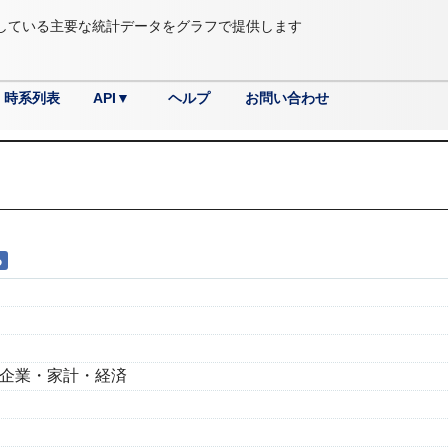
している主要な統計データをグラフで提供します
時系列表
API▼
ヘルプ
お問い合わせ
利用方法
開発者向けサンプル
国土・気象
教育･文化･スポーツ･生活
情報通信・科学技術
その他
労働・賃金
商業・サービス業
エネルギー・水
運輸・観光
司法・安全・環境
住宅・土地・建設
行財政
農林水産業
人口・世帯
鉱工業
国際
社会保障・衛生
企業・家計・経済
る
企業・家計・経済