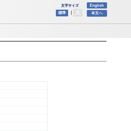
English
文字サイズ
|
大
標準
本文へ