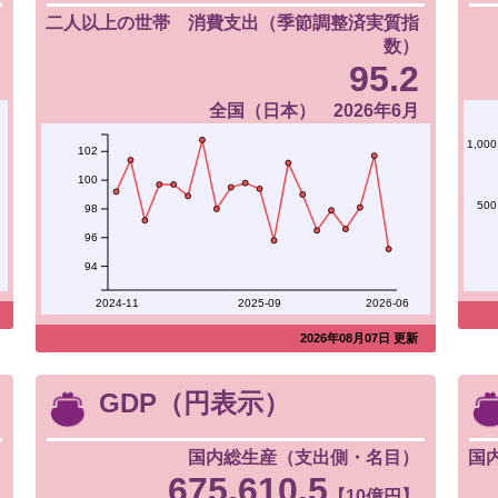
二人以上の世帯 消費支出（季節調整済実質指
数）
95.2
全国（日本） 2026年6月
1,000
102
100
500
98
96
94
2024-11
2025-09
2026-06
2026年08月07日 更新
GDP（円表示）
国内総生産（支出側・名目）
国
675,610.5
【10億円】