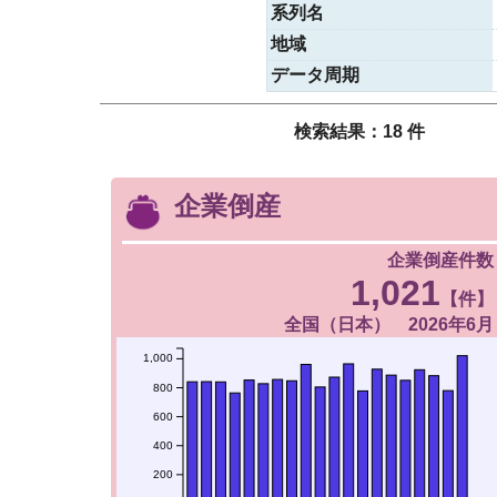
系列名
地域
データ周期
検索結果：18 件
企業倒産
企業倒産件数
1,021
【件】
全国（日本） 2026年6月
1,000
800
600
400
200