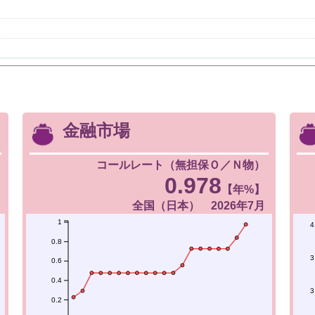
金融市場
コールレート（無担保Ｏ／Ｎ物）
0.978
【年%】
全国（日本） 2026年7月
1
4
0.8
3
0.6
0.4
3
0.2