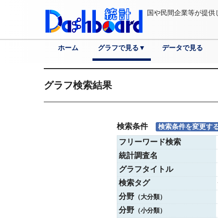
国や民間企業等が提供
ホーム
グラフで見る▼
データで見る
分野
各国へ
都道府県へ
市区町村へ
詳細検索
グラフ検索結果
検索条件
検索条件を変更す
フリーワード検索
統計調査名
グラフタイトル
検索タグ
分野
（大分類）
分野
（小分類）