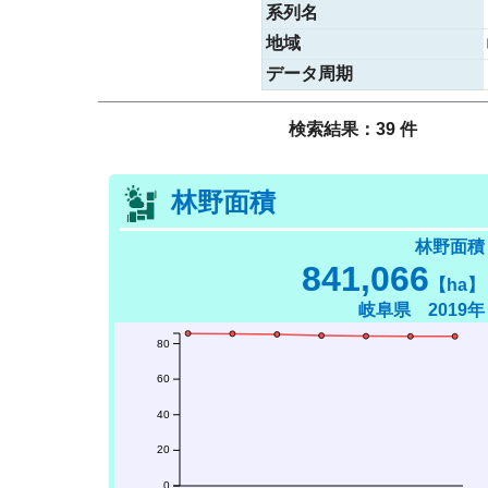
系列名
地域
データ周期
検索結果：39 件
林野面積
林野面積
841,066
【ha】
岐阜県 2019年
80
60
40
20
0