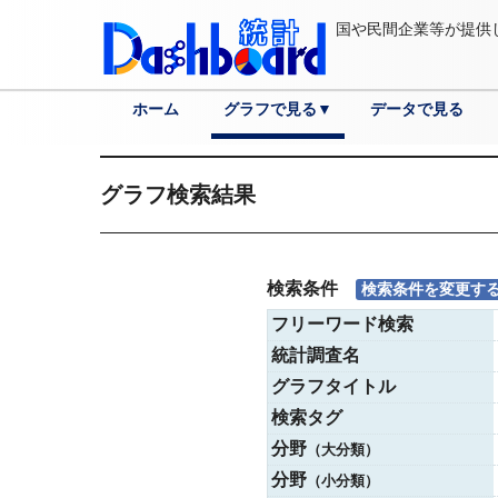
国や民間企業等が提供
ホーム
グラフで見る▼
データで見る
分野
各国へ
都道府県へ
市区町村へ
詳細検索
グラフ検索結果
検索条件
検索条件を変更す
フリーワード検索
統計調査名
グラフタイトル
検索タグ
分野
（大分類）
分野
（小分類）