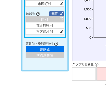
市区町村
1,500
地域別
指定
1,000
国別
都道府県別
500
市区町村別
0
原数値・季節調整値
原数値
季節調整値
グラフ範囲変更
1