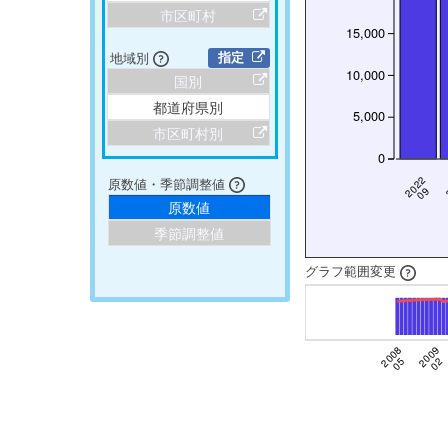
市区町村
15,000
地域別
指定
10,000
国別
都道府県別
5,000
市区町村別
0
2022
原数値・季節調整値
09
原数値
季節調整値
グラフ範囲変更
2008
2009
05
02