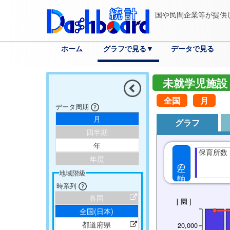
国や民間企業等が提供
ホーム
グラフで見る▼
データで見る
分野
各国へ
都道府県へ
市区町村へ
詳細検索
未就学児施設
全国
月
データ周期
月
グラフ
四半期
年
保育所数
年度
左の軸
地域階級
時系列
各国
[ 園 ]
全国(日本)
都道府県
20,000