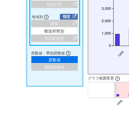
市区町村
3,000
地域別
指定
2,000
国別
都道府県別
1,000
市区町村別
0
1959
原数値・季節調整値
原数値
季節調整値
グラフ範囲変更
1959