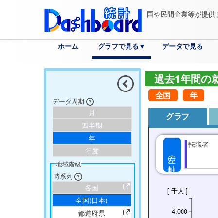
国や民間企業等が提供
ホーム
グラフで見る▼
データで見る
分野
各国へ
都道府県へ
市区町村へ
詳細検索
過去1年間の
全国
年
データ周期
月
グラフ
四半期
年
転職者
年度
左の軸
地域階級
時系列
各国
[ 千人 ]
全国(日本)
4,000
都道府県