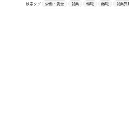
検索タグ
労働・賃金
就業
転職
離職
就業異